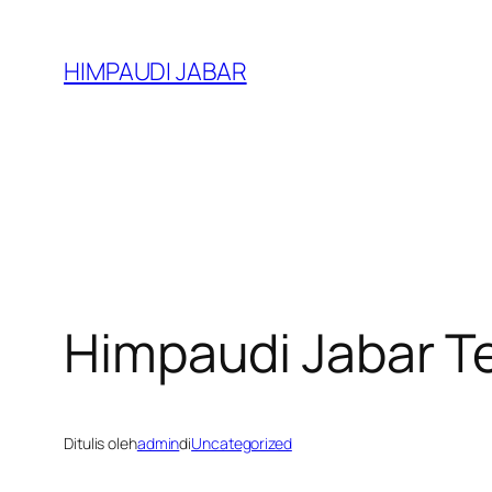
Lewati
ke
HIMPAUDI JABAR
konten
Himpaudi Jabar Te
Ditulis oleh
admin
di
Uncategorized