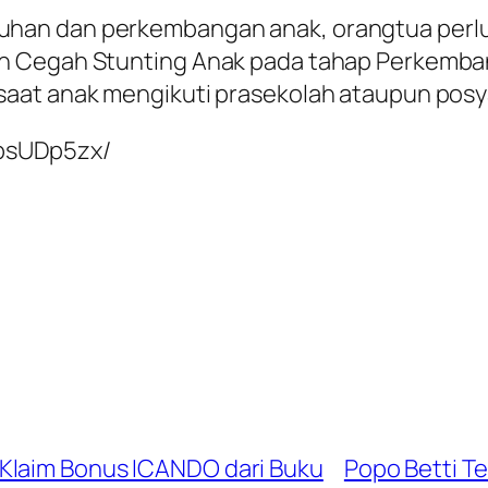
han dan perkembangan anak, orangtua perl
n Cegah Stunting Anak pada tahap Perkemban
saat anak mengikuti prasekolah ataupun pos
SbsUDp5zx/
Klaim Bonus ICANDO dari Buku
Popo Betti T