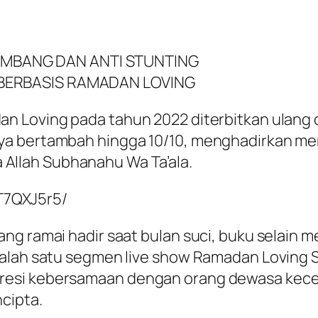
MBANG DAN ANTI STUNTING
BERBASIS RAMADAN LOVING
dan Loving pada tahun 2022 diterbitkan ula
ya bertambah hingga 10/10, menghadirkan me
llah Subhanahu Wa Ta’ala.
T7QXJ5r5/
ang ramai hadir saat bulan suci, buku selain
salah satu segmen live show Ramadan Loving 
esi kebersamaan dengan orang dewasa keceri
cipta.