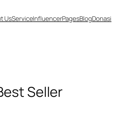
t Us
Service
Influencer
Pages
Blog
Donasi
est Seller