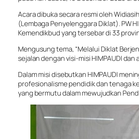
Acara dibuka secara resmi oleh Widiasi
(Lembaga Penyelenggara Diklat). PW HIM
Kemendikbud yang tersebar di 33 provin
Mengusung tema,
“Melalui Diklat Berj
sejalan dengan visi-misi HIMPAUDI dan
Dalam misi disebutkan HIMPAUDI mening
profesionalisme pendidik dan tenaga kep
yang bermutu dalam mewujudkan Pendid