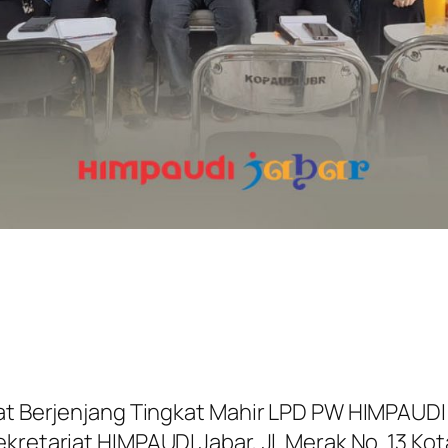
klat Berjenjang Tingkat Mahir LPD PW HIMPAU
kretariat HIMPAUDI Jabar, Jl. Merak No. 13 Ko