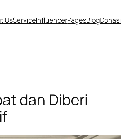
t Us
Service
Influencer
Pages
Blog
Donasi
t dan Diberi
if