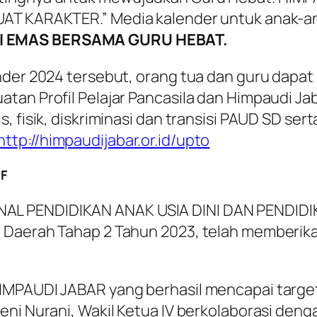
AT KARAKTER.” Media kalender untuk anak-an
I EMAS BERSAMA GURU HEBAT.
nder 2024 tersebut, orang tua dan guru dapa
tan Profil Pelajar Pancasila dan Himpaudi Ja
, fisik, diskriminasi dan transisi PAUD SD ser
http://himpaudijabar.or.id/upto
F
NAL PENDIDIKAN ANAK USIA DINI DAN PENDID
i Daerah Tahap 2 Tahun 2023, telah member
IMPAUDI JABAR yang berhasil mencapai target
Leni Nurani, Wakil Ketua IV berkolaborasi de