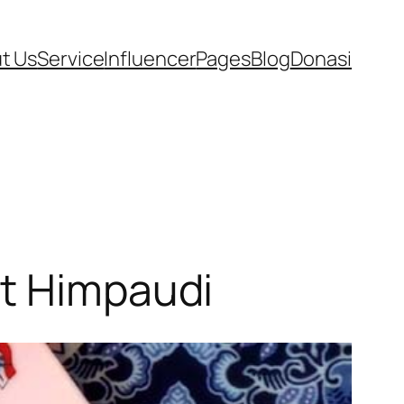
t Us
Service
Influencer
Pages
Blog
Donasi
ut Himpaudi