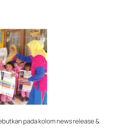
nyebutkan pada kolom
news release &