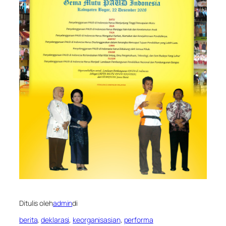
Ditulis oleh
admin
di
berita
, 
deklarasi
, 
keorganisasian
, 
performa