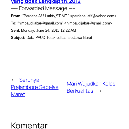
yang tidak Lengkap th.2012
—– Forwarded Message —–
From:
“Perdana Afif Luthfy,ST,MT.” <perdana_afif@yahoo.com>
To:
“himpaudijabar@gmail.com” <himpaudijabar@gmail.com>
Sent:
Monday, June 24, 2013 12:22 AM
Subject:
Data PAUD Terakreditasi se-Jawa Barat
←
Serunya
Mari Wujudkan Kelas
Prajambore Sebelas
Berkualitas
→
Maret
Komentar