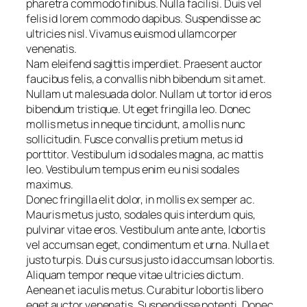
pharetra commodo finibus. Nulla facilisi. Duis vel
felis id lorem commodo dapibus. Suspendisse ac
ultricies nisl. Vivamus euismod ullamcorper
venenatis.
Nam eleifend sagittis imperdiet. Praesent auctor
faucibus felis, a convallis nibh bibendum sit amet.
Nullam ut malesuada dolor. Nullam ut tortor id eros
bibendum tristique. Ut eget fringilla leo. Donec
mollis metus in neque tincidunt, a mollis nunc
sollicitudin. Fusce convallis pretium metus id
porttitor. Vestibulum id sodales magna, ac mattis
leo. Vestibulum tempus enim eu nisi sodales
maximus.
Donec fringilla elit dolor, in mollis ex semper ac.
Mauris metus justo, sodales quis interdum quis,
pulvinar vitae eros. Vestibulum ante ante, lobortis
vel accumsan eget, condimentum et urna. Nulla et
justo turpis. Duis cursus justo id accumsan lobortis.
Aliquam tempor neque vitae ultricies dictum.
Aenean et iaculis metus. Curabitur lobortis libero
eget auctor venenatis. Suspendisse potenti. Donec