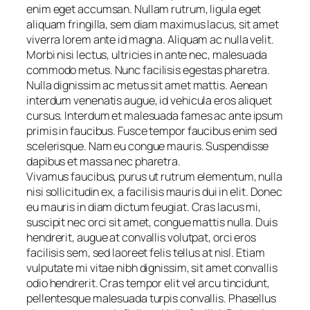
enim eget accumsan. Nullam rutrum, ligula eget
aliquam fringilla, sem diam maximus lacus, sit amet
viverra lorem ante id magna. Aliquam ac nulla velit.
Morbi nisi lectus, ultricies in ante nec, malesuada
commodo metus. Nunc facilisis egestas pharetra.
Nulla dignissim ac metus sit amet mattis. Aenean
interdum venenatis augue, id vehicula eros aliquet
cursus. Interdum et malesuada fames ac ante ipsum
primis in faucibus. Fusce tempor faucibus enim sed
scelerisque. Nam eu congue mauris. Suspendisse
dapibus et massa nec pharetra.
Vivamus faucibus, purus ut rutrum elementum, nulla
nisi sollicitudin ex, a facilisis mauris dui in elit. Donec
eu mauris in diam dictum feugiat. Cras lacus mi,
suscipit nec orci sit amet, congue mattis nulla. Duis
hendrerit, augue at convallis volutpat, orci eros
facilisis sem, sed laoreet felis tellus at nisl. Etiam
vulputate mi vitae nibh dignissim, sit amet convallis
odio hendrerit. Cras tempor elit vel arcu tincidunt,
pellentesque malesuada turpis convallis. Phasellus